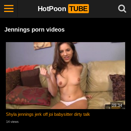
HotPoon
TUBE
Jennings porn videos
09:34
Shyla jennings jerk off joi babysitter dirty talk
14 views