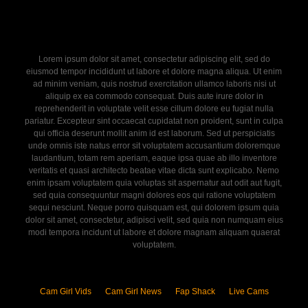
Lorem ipsum dolor sit amet, consectetur adipiscing elit, sed do
eiusmod tempor incididunt ut labore et dolore magna aliqua. Ut enim
ad minim veniam, quis nostrud exercitation ullamco laboris nisi ut
aliquip ex ea commodo consequat. Duis aute irure dolor in
reprehenderit in voluptate velit esse cillum dolore eu fugiat nulla
pariatur. Excepteur sint occaecat cupidatat non proident, sunt in culpa
qui officia deserunt mollit anim id est laborum. Sed ut perspiciatis
unde omnis iste natus error sit voluptatem accusantium doloremque
laudantium, totam rem aperiam, eaque ipsa quae ab illo inventore
veritatis et quasi architecto beatae vitae dicta sunt explicabo. Nemo
enim ipsam voluptatem quia voluptas sit aspernatur aut odit aut fugit,
sed quia consequuntur magni dolores eos qui ratione voluptatem
sequi nesciunt. Neque porro quisquam est, qui dolorem ipsum quia
dolor sit amet, consectetur, adipisci velit, sed quia non numquam eius
modi tempora incidunt ut labore et dolore magnam aliquam quaerat
voluptatem.
Cam Girl Vids
Cam Girl News
Fap Shack
Live Cams