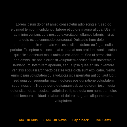
Lorem ipsum dolor sit amet, consectetur adipiscing elit, sed do
eiusmod tempor incididunt ut labore et dolore magna aliqua. Ut enim
ad minim veniam, quis nostrud exercitation ullamco laboris nisi ut
aliquip ex ea commodo consequat. Duis aute irure dolor in
reprehenderit in voluptate velit esse cillum dolore eu fugiat nulla
pariatur. Excepteur sint occaecat cupidatat non proident, sunt in culpa
qui officia deserunt mollit anim id est laborum. Sed ut perspiciatis
unde omnis iste natus error sit voluptatem accusantium doloremque
laudantium, totam rem aperiam, eaque ipsa quae ab illo inventore
veritatis et quasi architecto beatae vitae dicta sunt explicabo. Nemo
enim ipsam voluptatem quia voluptas sit aspernatur aut odit aut fugit,
sed quia consequuntur magni dolores eos qui ratione voluptatem
sequi nesciunt. Neque porro quisquam est, qui dolorem ipsum quia
dolor sit amet, consectetur, adipisci velit, sed quia non numquam eius
modi tempora incidunt ut labore et dolore magnam aliquam quaerat
voluptatem.
Cam Girl Vids
Cam Girl News
Fap Shack
Live Cams