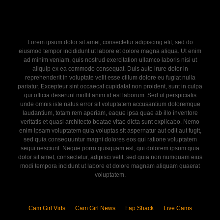
Lorem ipsum dolor sit amet, consectetur adipiscing elit, sed do
eiusmod tempor incididunt ut labore et dolore magna aliqua. Ut enim
ad minim veniam, quis nostrud exercitation ullamco laboris nisi ut
aliquip ex ea commodo consequat. Duis aute irure dolor in
reprehenderit in voluptate velit esse cillum dolore eu fugiat nulla
pariatur. Excepteur sint occaecat cupidatat non proident, sunt in culpa
qui officia deserunt mollit anim id est laborum. Sed ut perspiciatis
unde omnis iste natus error sit voluptatem accusantium doloremque
laudantium, totam rem aperiam, eaque ipsa quae ab illo inventore
veritatis et quasi architecto beatae vitae dicta sunt explicabo. Nemo
enim ipsam voluptatem quia voluptas sit aspernatur aut odit aut fugit,
sed quia consequuntur magni dolores eos qui ratione voluptatem
sequi nesciunt. Neque porro quisquam est, qui dolorem ipsum quia
dolor sit amet, consectetur, adipisci velit, sed quia non numquam eius
modi tempora incidunt ut labore et dolore magnam aliquam quaerat
voluptatem.
Cam Girl Vids
Cam Girl News
Fap Shack
Live Cams