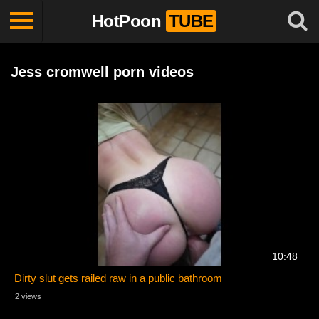
HotPoon
TUBE
Jess cromwell porn videos
10:48
Dirty slut gets railed raw in a public bathroom
2 views