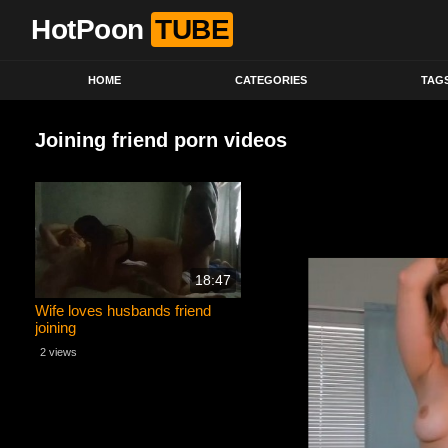
HotPoon
TUBE
HOME
CATEGORIES
TAG
Joining friend porn videos
18:47
Wife loves husbands friend
joining
2 views