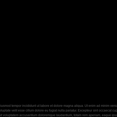
eiusmod tempor incididunt ut labore et dolore magna aliqua. Ut enim ad minim veniam
ptate velit esse cillum dolore eu fugiat nulla pariatur. Excepteur sint occaecat cupi
 sit voluptatem accusantium doloremque laudantium, totam rem aperiam, eaque ipsa q