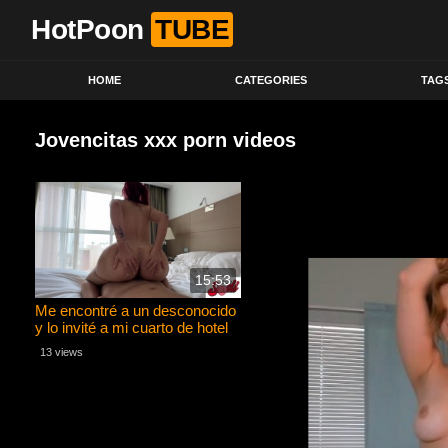
HotPoon
TUBE
HOME
CATEGORIES
TAG
Jovencitas xxx porn videos
15:53
Me encontré a un desconocido
y lo invité a mi cuarto de hotel
para que me folle -Jessica Sodi
13 views