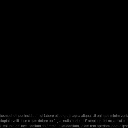
eiusmod tempor incididunt ut labore et dolore magna aliqua. Ut enim ad minim veniam
ptate velit esse cillum dolore eu fugiat nulla pariatur. Excepteur sint occaecat cupi
 sit voluptatem accusantium doloremque laudantium, totam rem aperiam, eaque ipsa q