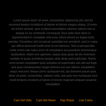
Lorem ipsum dolor sit amet, consectetur adipiscing elit, sed do
eiusmod tempor incididunt ut labore et dolore magna aliqua. Ut enim
ad minim veniam, quis nostrud exercitation ullamco laboris nisi ut
aliquip ex ea commodo consequat. Duis aute irure dolor in
reprehenderit in voluptate velit esse cillum dolore eu fugiat nulla
pariatur. Excepteur sint occaecat cupidatat non proident, sunt in culpa
qui officia deserunt mollit anim id est laborum. Sed ut perspiciatis
unde omnis iste natus error sit voluptatem accusantium doloremque
laudantium, totam rem aperiam, eaque ipsa quae ab illo inventore
veritatis et quasi architecto beatae vitae dicta sunt explicabo. Nemo
enim ipsam voluptatem quia voluptas sit aspernatur aut odit aut fugit,
sed quia consequuntur magni dolores eos qui ratione voluptatem
sequi nesciunt. Neque porro quisquam est, qui dolorem ipsum quia
dolor sit amet, consectetur, adipisci velit, sed quia non numquam eius
modi tempora incidunt ut labore et dolore magnam aliquam quaerat
voluptatem.
Cam Girl Vids
Cam Girl News
Fap Shack
Live Cams