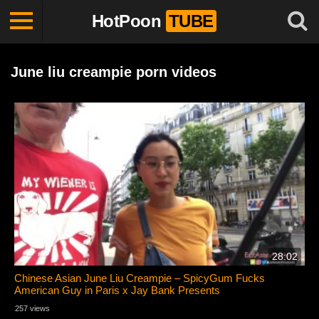
HotPoon
TUBE
June liu creampie porn videos
28:02
Chinese Asian June Liu Creampie – SpicyGum Fucks
American Guy in Paris x Jay Bank Presents
257 views