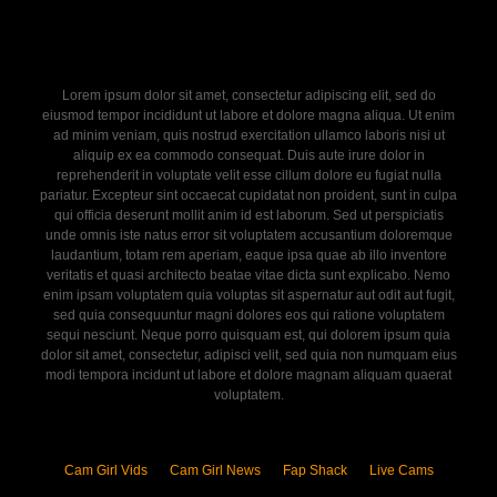
Lorem ipsum dolor sit amet, consectetur adipiscing elit, sed do
eiusmod tempor incididunt ut labore et dolore magna aliqua. Ut enim
ad minim veniam, quis nostrud exercitation ullamco laboris nisi ut
aliquip ex ea commodo consequat. Duis aute irure dolor in
reprehenderit in voluptate velit esse cillum dolore eu fugiat nulla
pariatur. Excepteur sint occaecat cupidatat non proident, sunt in culpa
qui officia deserunt mollit anim id est laborum. Sed ut perspiciatis
unde omnis iste natus error sit voluptatem accusantium doloremque
laudantium, totam rem aperiam, eaque ipsa quae ab illo inventore
veritatis et quasi architecto beatae vitae dicta sunt explicabo. Nemo
enim ipsam voluptatem quia voluptas sit aspernatur aut odit aut fugit,
sed quia consequuntur magni dolores eos qui ratione voluptatem
sequi nesciunt. Neque porro quisquam est, qui dolorem ipsum quia
dolor sit amet, consectetur, adipisci velit, sed quia non numquam eius
modi tempora incidunt ut labore et dolore magnam aliquam quaerat
voluptatem.
Cam Girl Vids
Cam Girl News
Fap Shack
Live Cams