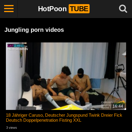
HotPoon
TUBE
Jungling porn videos
16:44
18 Jähriger Caruso, Deutscher Jungspund Twink Dreier Fick
Deutsch Doppelpenetration Fisting XXL
3 views