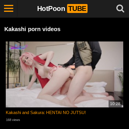
HotPoon
TUBE
Kakashi porn videos
10:28
Kakashi and Sakura: HENTAI NO JUTSU!
168 views