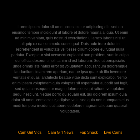
Lorem ipsum dolor sit amet, consectetur adipiscing elit, sed do
eiusmod tempor incididunt ut labore et dolore magna aliqua. Ut enim
ad minim veniam, quis nostrud exercitation ullamco laboris nisi ut
aliquip ex ea commodo consequat. Duis aute irure dolor in
reprehenderit in voluptate velit esse cillum dolore eu fugiat nulla
pariatur. Excepteur sint occaecat cupidatat non proident, sunt in culpa
qui officia deserunt mollit anim id est laborum. Sed ut perspiciatis
unde omnis iste natus error sit voluptatem accusantium doloremque
laudantium, totam rem aperiam, eaque ipsa quae ab illo inventore
veritatis et quasi architecto beatae vitae dicta sunt explicabo. Nemo
enim ipsam voluptatem quia voluptas sit aspernatur aut odit aut fugit,
sed quia consequuntur magni dolores eos qui ratione voluptatem
sequi nesciunt. Neque porro quisquam est, qui dolorem ipsum quia
dolor sit amet, consectetur, adipisci velit, sed quia non numquam eius
modi tempora incidunt ut labore et dolore magnam aliquam quaerat
voluptatem.
Cam Girl Vids
Cam Girl News
Fap Shack
Live Cams