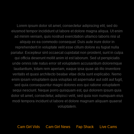
Lorem ipsum dolor sit amet, consectetur adipiscing elit, sed do
eiusmod tempor incididunt ut labore et dolore magna aliqua. Ut enim
ad minim veniam, quis nostrud exercitation ullamco laboris nisi ut
aliquip ex ea commodo consequat. Duis aute irure dolor in
reprehenderit in voluptate velit esse cillum dolore eu fugiat nulla
pariatur. Excepteur sint occaecat cupidatat non proident, sunt in culpa
qui officia deserunt mollit anim id est laborum. Sed ut perspiciatis
unde omnis iste natus error sit voluptatem accusantium doloremque
laudantium, totam rem aperiam, eaque ipsa quae ab illo inventore
veritatis et quasi architecto beatae vitae dicta sunt explicabo. Nemo
enim ipsam voluptatem quia voluptas sit aspernatur aut odit aut fugit,
sed quia consequuntur magni dolores eos qui ratione voluptatem
sequi nesciunt. Neque porro quisquam est, qui dolorem ipsum quia
dolor sit amet, consectetur, adipisci velit, sed quia non numquam eius
modi tempora incidunt ut labore et dolore magnam aliquam quaerat
voluptatem.
Cam Girl Vids
Cam Girl News
Fap Shack
Live Cams