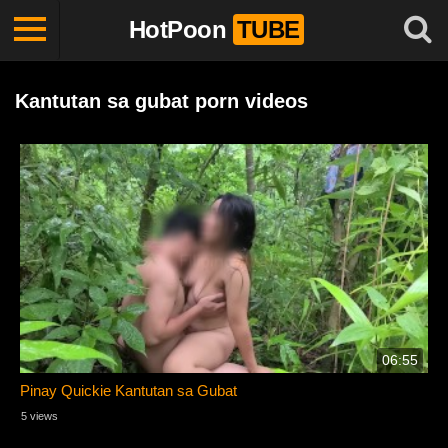
HotPoon
TUBE
Kantutan sa gubat porn videos
06:55
Pinay Quickie Kantutan sa Gubat
5 views