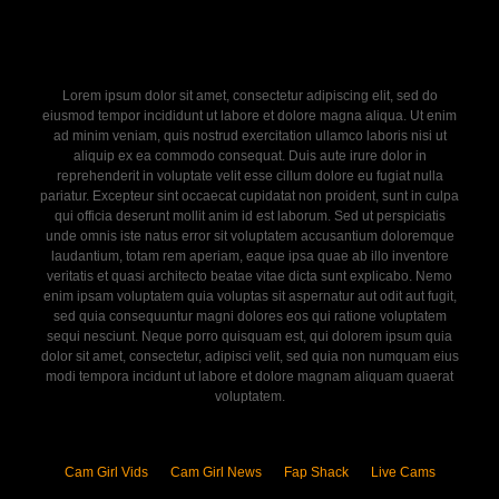
Lorem ipsum dolor sit amet, consectetur adipiscing elit, sed do
eiusmod tempor incididunt ut labore et dolore magna aliqua. Ut enim
ad minim veniam, quis nostrud exercitation ullamco laboris nisi ut
aliquip ex ea commodo consequat. Duis aute irure dolor in
reprehenderit in voluptate velit esse cillum dolore eu fugiat nulla
pariatur. Excepteur sint occaecat cupidatat non proident, sunt in culpa
qui officia deserunt mollit anim id est laborum. Sed ut perspiciatis
unde omnis iste natus error sit voluptatem accusantium doloremque
laudantium, totam rem aperiam, eaque ipsa quae ab illo inventore
veritatis et quasi architecto beatae vitae dicta sunt explicabo. Nemo
enim ipsam voluptatem quia voluptas sit aspernatur aut odit aut fugit,
sed quia consequuntur magni dolores eos qui ratione voluptatem
sequi nesciunt. Neque porro quisquam est, qui dolorem ipsum quia
dolor sit amet, consectetur, adipisci velit, sed quia non numquam eius
modi tempora incidunt ut labore et dolore magnam aliquam quaerat
voluptatem.
Cam Girl Vids
Cam Girl News
Fap Shack
Live Cams