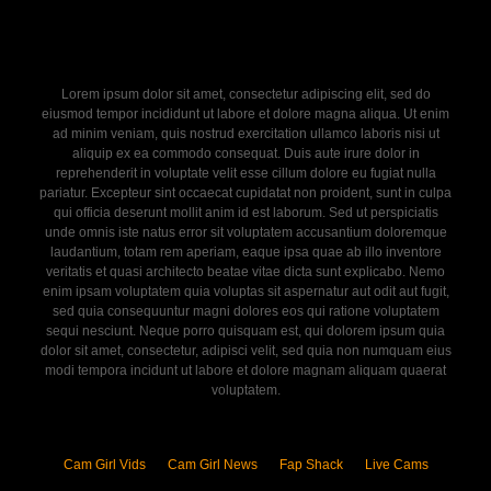
Lorem ipsum dolor sit amet, consectetur adipiscing elit, sed do
eiusmod tempor incididunt ut labore et dolore magna aliqua. Ut enim
ad minim veniam, quis nostrud exercitation ullamco laboris nisi ut
aliquip ex ea commodo consequat. Duis aute irure dolor in
reprehenderit in voluptate velit esse cillum dolore eu fugiat nulla
pariatur. Excepteur sint occaecat cupidatat non proident, sunt in culpa
qui officia deserunt mollit anim id est laborum. Sed ut perspiciatis
unde omnis iste natus error sit voluptatem accusantium doloremque
laudantium, totam rem aperiam, eaque ipsa quae ab illo inventore
veritatis et quasi architecto beatae vitae dicta sunt explicabo. Nemo
enim ipsam voluptatem quia voluptas sit aspernatur aut odit aut fugit,
sed quia consequuntur magni dolores eos qui ratione voluptatem
sequi nesciunt. Neque porro quisquam est, qui dolorem ipsum quia
dolor sit amet, consectetur, adipisci velit, sed quia non numquam eius
modi tempora incidunt ut labore et dolore magnam aliquam quaerat
voluptatem.
Cam Girl Vids
Cam Girl News
Fap Shack
Live Cams