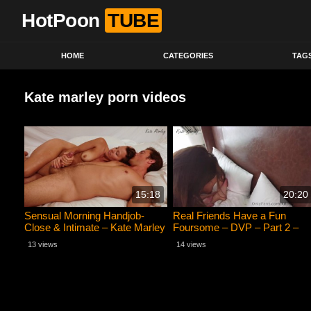
HotPoon
TUBE
HOME
CATEGORIES
TAG
Kate marley porn videos
15:18
20:20
Sensual Morning Handjob-
Real Friends Have a Fun
Close & Intimate – Kate Marley
Foursome – DVP – Part 2 –
Kate Marley
13 views
14 views