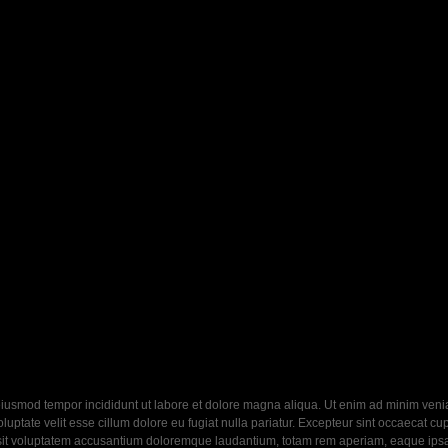
eiusmod tempor incididunt ut labore et dolore magna aliqua. Ut enim ad minim veniam
ptate velit esse cillum dolore eu fugiat nulla pariatur. Excepteur sint occaecat cupi
 sit voluptatem accusantium doloremque laudantium, totam rem aperiam, eaque ipsa q