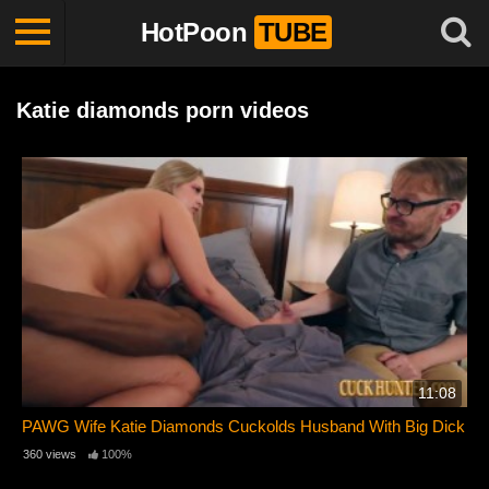
HotPoon
TUBE
Katie diamonds porn videos
11:08
PAWG Wife Katie Diamonds Cuckolds Husband With Big Dick
360 views
100%