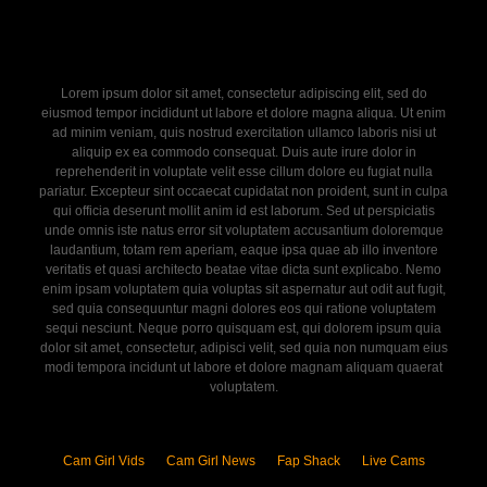
Lorem ipsum dolor sit amet, consectetur adipiscing elit, sed do
eiusmod tempor incididunt ut labore et dolore magna aliqua. Ut enim
ad minim veniam, quis nostrud exercitation ullamco laboris nisi ut
aliquip ex ea commodo consequat. Duis aute irure dolor in
reprehenderit in voluptate velit esse cillum dolore eu fugiat nulla
pariatur. Excepteur sint occaecat cupidatat non proident, sunt in culpa
qui officia deserunt mollit anim id est laborum. Sed ut perspiciatis
unde omnis iste natus error sit voluptatem accusantium doloremque
laudantium, totam rem aperiam, eaque ipsa quae ab illo inventore
veritatis et quasi architecto beatae vitae dicta sunt explicabo. Nemo
enim ipsam voluptatem quia voluptas sit aspernatur aut odit aut fugit,
sed quia consequuntur magni dolores eos qui ratione voluptatem
sequi nesciunt. Neque porro quisquam est, qui dolorem ipsum quia
dolor sit amet, consectetur, adipisci velit, sed quia non numquam eius
modi tempora incidunt ut labore et dolore magnam aliquam quaerat
voluptatem.
Cam Girl Vids
Cam Girl News
Fap Shack
Live Cams