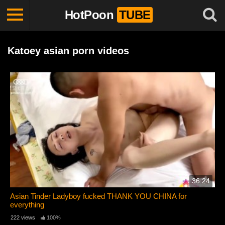
HotPoon
TUBE
Katoey asian porn videos
36:24
Asian Tinder Ladyboy fucked THANK YOU CHINA for
everything
222 views
100%