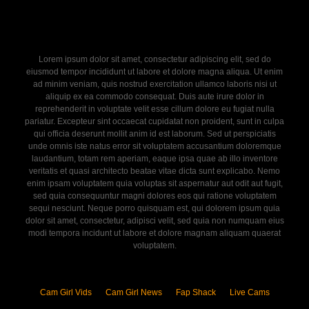
Lorem ipsum dolor sit amet, consectetur adipiscing elit, sed do
eiusmod tempor incididunt ut labore et dolore magna aliqua. Ut enim
ad minim veniam, quis nostrud exercitation ullamco laboris nisi ut
aliquip ex ea commodo consequat. Duis aute irure dolor in
reprehenderit in voluptate velit esse cillum dolore eu fugiat nulla
pariatur. Excepteur sint occaecat cupidatat non proident, sunt in culpa
qui officia deserunt mollit anim id est laborum. Sed ut perspiciatis
unde omnis iste natus error sit voluptatem accusantium doloremque
laudantium, totam rem aperiam, eaque ipsa quae ab illo inventore
veritatis et quasi architecto beatae vitae dicta sunt explicabo. Nemo
enim ipsam voluptatem quia voluptas sit aspernatur aut odit aut fugit,
sed quia consequuntur magni dolores eos qui ratione voluptatem
sequi nesciunt. Neque porro quisquam est, qui dolorem ipsum quia
dolor sit amet, consectetur, adipisci velit, sed quia non numquam eius
modi tempora incidunt ut labore et dolore magnam aliquam quaerat
voluptatem.
Cam Girl Vids
Cam Girl News
Fap Shack
Live Cams