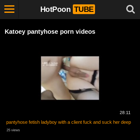
HotPoon
TUBE
Katoey pantyhose porn videos
28:11
pantyhose fetish ladyboy with a client fuck and suck her deep
25 views