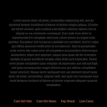
Lorem ipsum dolor sit amet, consectetur adipiscing elit, sed do
eiusmod tempor incididunt ut labore et dolore magna aliqua. Ut enim
ad minim veniam, quis nostrud exercitation ullamco laboris nisi ut
aliquip ex ea commodo consequat. Duis aute irure dolor in
reprehenderit in voluptate velit esse cillum dolore eu fugiat nulla
pariatur. Excepteur sint occaecat cupidatat non proident, sunt in culpa
qui officia deserunt mollit anim id est laborum. Sed ut perspiciatis
unde omnis iste natus error sit voluptatem accusantium doloremque
laudantium, totam rem aperiam, eaque ipsa quae ab illo inventore
veritatis et quasi architecto beatae vitae dicta sunt explicabo. Nemo
enim ipsam voluptatem quia voluptas sit aspernatur aut odit aut fugit,
sed quia consequuntur magni dolores eos qui ratione voluptatem
sequi nesciunt. Neque porro quisquam est, qui dolorem ipsum quia
dolor sit amet, consectetur, adipisci velit, sed quia non numquam eius
modi tempora incidunt ut labore et dolore magnam aliquam quaerat
voluptatem.
Cam Girl Vids
Cam Girl News
Fap Shack
Live Cams