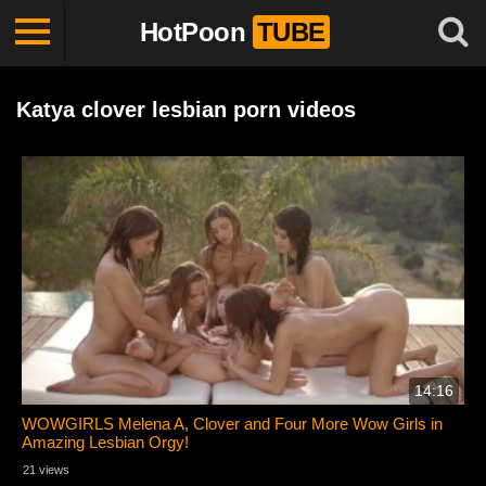
HotPoon
TUBE
Katya clover lesbian porn videos
14:16
WOWGIRLS Melena A, Clover and Four More Wow Girls in
Amazing Lesbian Orgy!
21 views