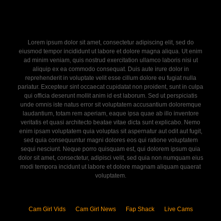
Lorem ipsum dolor sit amet, consectetur adipiscing elit, sed do
eiusmod tempor incididunt ut labore et dolore magna aliqua. Ut enim
ad minim veniam, quis nostrud exercitation ullamco laboris nisi ut
aliquip ex ea commodo consequat. Duis aute irure dolor in
reprehenderit in voluptate velit esse cillum dolore eu fugiat nulla
pariatur. Excepteur sint occaecat cupidatat non proident, sunt in culpa
qui officia deserunt mollit anim id est laborum. Sed ut perspiciatis
unde omnis iste natus error sit voluptatem accusantium doloremque
laudantium, totam rem aperiam, eaque ipsa quae ab illo inventore
veritatis et quasi architecto beatae vitae dicta sunt explicabo. Nemo
enim ipsam voluptatem quia voluptas sit aspernatur aut odit aut fugit,
sed quia consequuntur magni dolores eos qui ratione voluptatem
sequi nesciunt. Neque porro quisquam est, qui dolorem ipsum quia
dolor sit amet, consectetur, adipisci velit, sed quia non numquam eius
modi tempora incidunt ut labore et dolore magnam aliquam quaerat
voluptatem.
Cam Girl Vids
Cam Girl News
Fap Shack
Live Cams