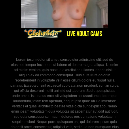
Lorem ipsum dolor sit amet, consectetur adipiscing elit, sed do
eiusmod tempor incididunt ut labore et dolore magna aliqua. Ut enim
ad minim veniam, quis nostrud exercitation ullamco laboris nisi ut
aliquip ex ea commodo consequat. Duis aute irure dolor in
reprehenderit in voluptate velit esse cillum dolore eu fugiat nulla
pariatur. Excepteur sint occaecat cupidatat non proident, sunt in culpa
qui officia deserunt mollit anim id est laborum. Sed ut perspiciatis
unde omnis iste natus error sit voluptatem accusantium doloremque
laudantium, totam rem aperiam, eaque ipsa quae ab illo inventore
veritatis et quasi architecto beatae vitae dicta sunt explicabo. Nemo
enim ipsam voluptatem quia voluptas sit aspernatur aut odit aut fugit,
sed quia consequuntur magni dolores eos qui ratione voluptatem
sequi nesciunt. Neque porro quisquam est, qui dolorem ipsum quia
dolor sit amet, consectetur, adipisci velit, sed quia non numquam eius