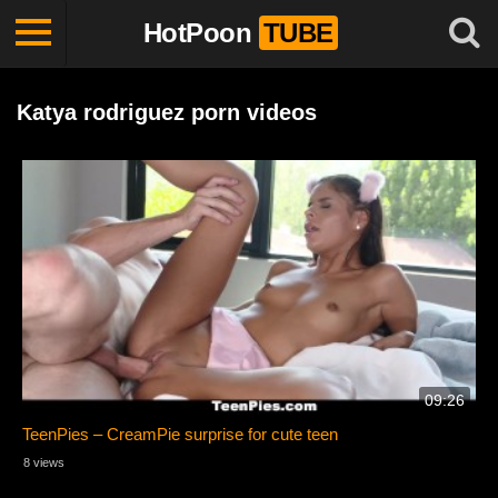
HotPoon
TUBE
Katya rodriguez porn videos
09:26
TeenPies – CreamPie surprise for cute teen
8 views