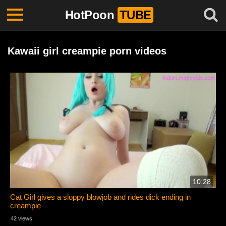
HotPoon
TUBE
Kawaii girl creampie porn videos
10:28
Cat Girl gives a sloppy blowjob and rides dick ending in
creampie
42 views