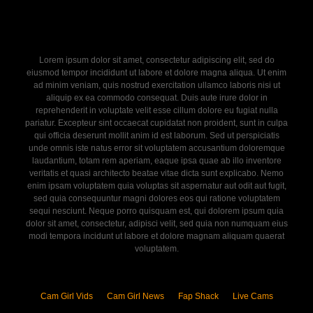
Lorem ipsum dolor sit amet, consectetur adipiscing elit, sed do
eiusmod tempor incididunt ut labore et dolore magna aliqua. Ut enim
ad minim veniam, quis nostrud exercitation ullamco laboris nisi ut
aliquip ex ea commodo consequat. Duis aute irure dolor in
reprehenderit in voluptate velit esse cillum dolore eu fugiat nulla
pariatur. Excepteur sint occaecat cupidatat non proident, sunt in culpa
qui officia deserunt mollit anim id est laborum. Sed ut perspiciatis
unde omnis iste natus error sit voluptatem accusantium doloremque
laudantium, totam rem aperiam, eaque ipsa quae ab illo inventore
veritatis et quasi architecto beatae vitae dicta sunt explicabo. Nemo
enim ipsam voluptatem quia voluptas sit aspernatur aut odit aut fugit,
sed quia consequuntur magni dolores eos qui ratione voluptatem
sequi nesciunt. Neque porro quisquam est, qui dolorem ipsum quia
dolor sit amet, consectetur, adipisci velit, sed quia non numquam eius
modi tempora incidunt ut labore et dolore magnam aliquam quaerat
voluptatem.
Cam Girl Vids
Cam Girl News
Fap Shack
Live Cams