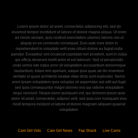
Lorem ipsum dolor sit amet, consectetur adipiscing elit, sed do
eiusmod tempor incididunt ut labore et dolore magna aliqua. Ut enim
ad minim veniam, quis nostrud exercitation ullamco laboris nisi ut
aliquip ex ea commodo consequat. Duis aute irure dolor in
reprehenderit in voluptate velit esse cillum dolore eu fugiat nulla
pariatur. Excepteur sint occaecat cupidatat non proident, sunt in culpa
qui officia deserunt mollit anim id est laborum. Sed ut perspiciatis
unde omnis iste natus error sit voluptatem accusantium doloremque
laudantium, totam rem aperiam, eaque ipsa quae ab illo inventore
veritatis et quasi architecto beatae vitae dicta sunt explicabo. Nemo
enim ipsam voluptatem quia voluptas sit aspernatur aut odit aut fugit,
sed quia consequuntur magni dolores eos qui ratione voluptatem
sequi nesciunt. Neque porro quisquam est, qui dolorem ipsum quia
dolor sit amet, consectetur, adipisci velit, sed quia non numquam eius
modi tempora incidunt ut labore et dolore magnam aliquam quaerat
voluptatem.
Cam Girl Vids
Cam Girl News
Fap Shack
Live Cams