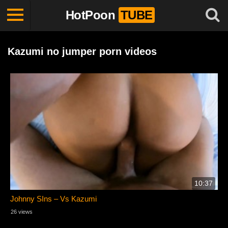
HotPoon
TUBE
Kazumi no jumper porn videos
10:37
Johnny SIns – Vs Kazumi
26 views