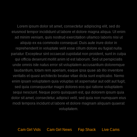
Lorem ipsum dolor sit amet, consectetur adipiscing elit, sed do
eiusmod tempor incididunt ut labore et dolore magna aliqua. Ut enim
ad minim veniam, quis nostrud exercitation ullamco laboris nisi ut
aliquip ex ea commodo consequat. Duis aute irure dolor in
reprehenderit in voluptate velit esse cillum dolore eu fugiat nulla
pariatur. Excepteur sint occaecat cupidatat non proident, sunt in culpa
qui officia deserunt mollit anim id est laborum. Sed ut perspiciatis
unde omnis iste natus error sit voluptatem accusantium doloremque
laudantium, totam rem aperiam, eaque ipsa quae ab illo inventore
veritatis et quasi architecto beatae vitae dicta sunt explicabo. Nemo
enim ipsam voluptatem quia voluptas sit aspernatur aut odit aut fugit,
sed quia consequuntur magni dolores eos qui ratione voluptatem
sequi nesciunt. Neque porro quisquam est, qui dolorem ipsum quia
dolor sit amet, consectetur, adipisci velit, sed quia non numquam eius
modi tempora incidunt ut labore et dolore magnam aliquam quaerat
voluptatem.
Cam Girl Vids
Cam Girl News
Fap Shack
Live Cams