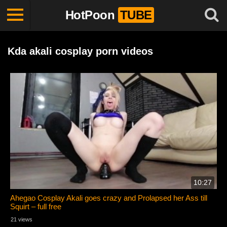
HotPoon
TUBE
Kda akali cosplay porn videos
10:27
Ahegao Cosplay Akali goes crazy and Prolapsed her Ass till
Squirt – full free
21 views