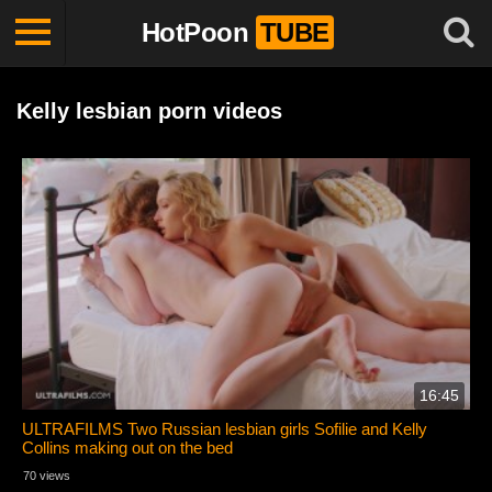
HotPoon
TUBE
Kelly lesbian porn videos
16:45
ULTRAFILMS Two Russian lesbian girls Sofilie and Kelly
Collins making out on the bed
70 views