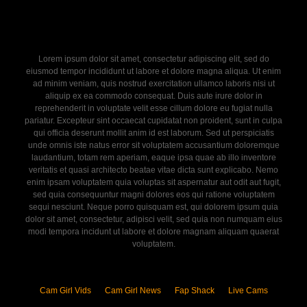
Lorem ipsum dolor sit amet, consectetur adipiscing elit, sed do
eiusmod tempor incididunt ut labore et dolore magna aliqua. Ut enim
ad minim veniam, quis nostrud exercitation ullamco laboris nisi ut
aliquip ex ea commodo consequat. Duis aute irure dolor in
reprehenderit in voluptate velit esse cillum dolore eu fugiat nulla
pariatur. Excepteur sint occaecat cupidatat non proident, sunt in culpa
qui officia deserunt mollit anim id est laborum. Sed ut perspiciatis
unde omnis iste natus error sit voluptatem accusantium doloremque
laudantium, totam rem aperiam, eaque ipsa quae ab illo inventore
veritatis et quasi architecto beatae vitae dicta sunt explicabo. Nemo
enim ipsam voluptatem quia voluptas sit aspernatur aut odit aut fugit,
sed quia consequuntur magni dolores eos qui ratione voluptatem
sequi nesciunt. Neque porro quisquam est, qui dolorem ipsum quia
dolor sit amet, consectetur, adipisci velit, sed quia non numquam eius
modi tempora incidunt ut labore et dolore magnam aliquam quaerat
voluptatem.
Cam Girl Vids
Cam Girl News
Fap Shack
Live Cams