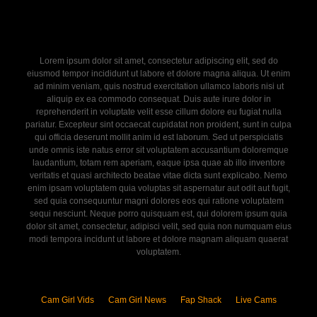
Lorem ipsum dolor sit amet, consectetur adipiscing elit, sed do
eiusmod tempor incididunt ut labore et dolore magna aliqua. Ut enim
ad minim veniam, quis nostrud exercitation ullamco laboris nisi ut
aliquip ex ea commodo consequat. Duis aute irure dolor in
reprehenderit in voluptate velit esse cillum dolore eu fugiat nulla
pariatur. Excepteur sint occaecat cupidatat non proident, sunt in culpa
qui officia deserunt mollit anim id est laborum. Sed ut perspiciatis
unde omnis iste natus error sit voluptatem accusantium doloremque
laudantium, totam rem aperiam, eaque ipsa quae ab illo inventore
veritatis et quasi architecto beatae vitae dicta sunt explicabo. Nemo
enim ipsam voluptatem quia voluptas sit aspernatur aut odit aut fugit,
sed quia consequuntur magni dolores eos qui ratione voluptatem
sequi nesciunt. Neque porro quisquam est, qui dolorem ipsum quia
dolor sit amet, consectetur, adipisci velit, sed quia non numquam eius
modi tempora incidunt ut labore et dolore magnam aliquam quaerat
voluptatem.
Cam Girl Vids
Cam Girl News
Fap Shack
Live Cams