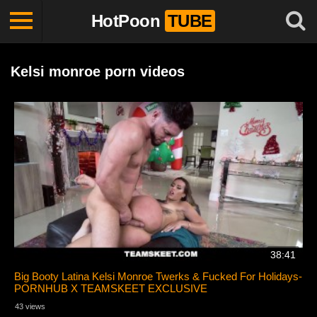
HotPoon
TUBE
Kelsi monroe porn videos
38:41
Big Booty Latina Kelsi Monroe Twerks & Fucked For Holidays-
PORNHUB X TEAMSKEET EXCLUSIVE
43 views