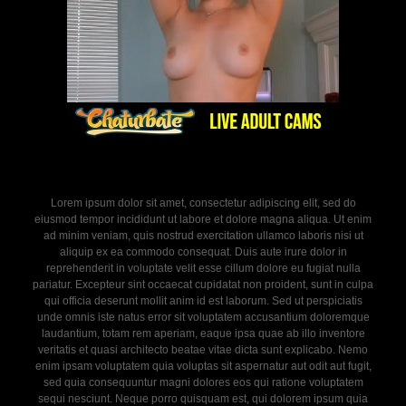
Lorem ipsum dolor sit amet, consectetur adipiscing elit, sed do
eiusmod tempor incididunt ut labore et dolore magna aliqua. Ut enim
ad minim veniam, quis nostrud exercitation ullamco laboris nisi ut
aliquip ex ea commodo consequat. Duis aute irure dolor in
reprehenderit in voluptate velit esse cillum dolore eu fugiat nulla
pariatur. Excepteur sint occaecat cupidatat non proident, sunt in culpa
qui officia deserunt mollit anim id est laborum. Sed ut perspiciatis
unde omnis iste natus error sit voluptatem accusantium doloremque
laudantium, totam rem aperiam, eaque ipsa quae ab illo inventore
veritatis et quasi architecto beatae vitae dicta sunt explicabo. Nemo
enim ipsam voluptatem quia voluptas sit aspernatur aut odit aut fugit,
sed quia consequuntur magni dolores eos qui ratione voluptatem
sequi nesciunt. Neque porro quisquam est, qui dolorem ipsum quia