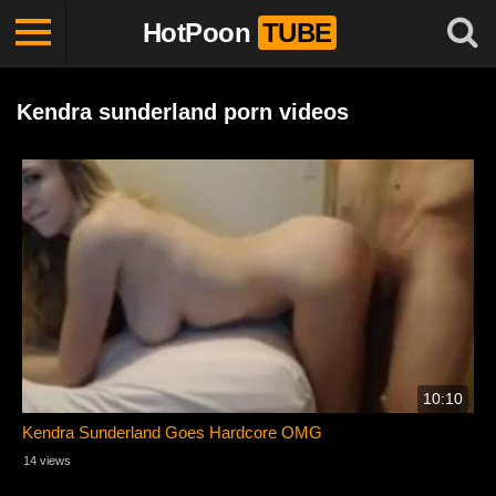
HotPoon
TUBE
Kendra sunderland porn videos
10:10
Kendra Sunderland Goes Hardcore OMG
14 views