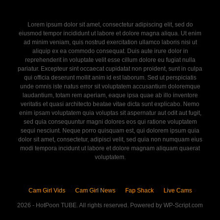
Lorem ipsum dolor sit amet, consectetur adipiscing elit, sed do
eiusmod tempor incididunt ut labore et dolore magna aliqua. Ut enim
ad minim veniam, quis nostrud exercitation ullamco laboris nisi ut
aliquip ex ea commodo consequat. Duis aute irure dolor in
reprehenderit in voluptate velit esse cillum dolore eu fugiat nulla
pariatur. Excepteur sint occaecat cupidatat non proident, sunt in culpa
qui officia deserunt mollit anim id est laborum. Sed ut perspiciatis
unde omnis iste natus error sit voluptatem accusantium doloremque
laudantium, totam rem aperiam, eaque ipsa quae ab illo inventore
veritatis et quasi architecto beatae vitae dicta sunt explicabo. Nemo
enim ipsam voluptatem quia voluptas sit aspernatur aut odit aut fugit,
sed quia consequuntur magni dolores eos qui ratione voluptatem
sequi nesciunt. Neque porro quisquam est, qui dolorem ipsum quia
dolor sit amet, consectetur, adipisci velit, sed quia non numquam eius
modi tempora incidunt ut labore et dolore magnam aliquam quaerat
voluptatem.
Cam Girl Vids
Cam Girl News
Fap Shack
Live Cams
2026 - HotPoon TUBE. All rights reserved. Powered by WP-Script.com