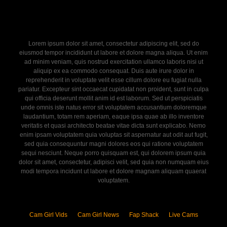
Lorem ipsum dolor sit amet, consectetur adipiscing elit, sed do
eiusmod tempor incididunt ut labore et dolore magna aliqua. Ut enim
ad minim veniam, quis nostrud exercitation ullamco laboris nisi ut
aliquip ex ea commodo consequat. Duis aute irure dolor in
reprehenderit in voluptate velit esse cillum dolore eu fugiat nulla
pariatur. Excepteur sint occaecat cupidatat non proident, sunt in culpa
qui officia deserunt mollit anim id est laborum. Sed ut perspiciatis
unde omnis iste natus error sit voluptatem accusantium doloremque
laudantium, totam rem aperiam, eaque ipsa quae ab illo inventore
veritatis et quasi architecto beatae vitae dicta sunt explicabo. Nemo
enim ipsam voluptatem quia voluptas sit aspernatur aut odit aut fugit,
sed quia consequuntur magni dolores eos qui ratione voluptatem
sequi nesciunt. Neque porro quisquam est, qui dolorem ipsum quia
dolor sit amet, consectetur, adipisci velit, sed quia non numquam eius
modi tempora incidunt ut labore et dolore magnam aliquam quaerat
voluptatem.
Cam Girl Vids
Cam Girl News
Fap Shack
Live Cams