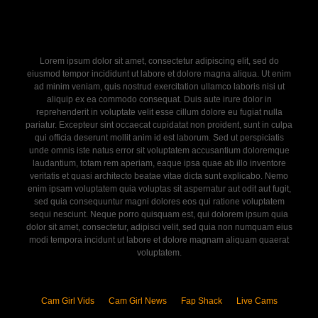
Lorem ipsum dolor sit amet, consectetur adipiscing elit, sed do
eiusmod tempor incididunt ut labore et dolore magna aliqua. Ut enim
ad minim veniam, quis nostrud exercitation ullamco laboris nisi ut
aliquip ex ea commodo consequat. Duis aute irure dolor in
reprehenderit in voluptate velit esse cillum dolore eu fugiat nulla
pariatur. Excepteur sint occaecat cupidatat non proident, sunt in culpa
qui officia deserunt mollit anim id est laborum. Sed ut perspiciatis
unde omnis iste natus error sit voluptatem accusantium doloremque
laudantium, totam rem aperiam, eaque ipsa quae ab illo inventore
veritatis et quasi architecto beatae vitae dicta sunt explicabo. Nemo
enim ipsam voluptatem quia voluptas sit aspernatur aut odit aut fugit,
sed quia consequuntur magni dolores eos qui ratione voluptatem
sequi nesciunt. Neque porro quisquam est, qui dolorem ipsum quia
dolor sit amet, consectetur, adipisci velit, sed quia non numquam eius
modi tempora incidunt ut labore et dolore magnam aliquam quaerat
voluptatem.
Cam Girl Vids
Cam Girl News
Fap Shack
Live Cams