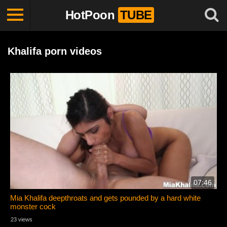
HotPoon
TUBE
Khalifa porn videos
07:46
Mia Khalifa deepthroats and gets pounded by a hard white
monster cock
23 views