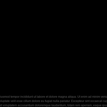
eiusmod tempor incididunt ut labore et dolore magna aliqua. Ut enim ad minim veniam
ptate velit esse cillum dolore eu fugiat nulla pariatur. Excepteur sint occaecat cupi
 sit voluptatem accusantium doloremque laudantium, totam rem aperiam, eaque ipsa q