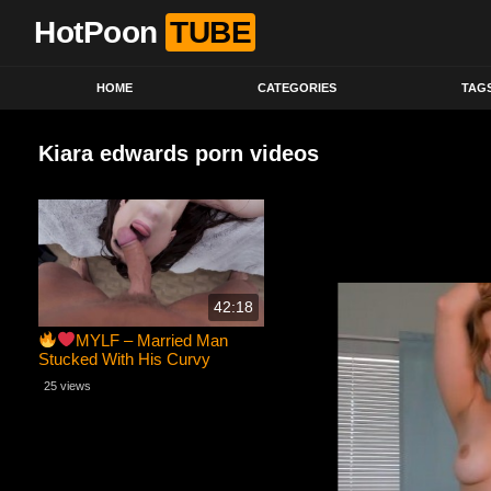
HotPoon
TUBE
HOME
CATEGORIES
TAG
Kiara edwards porn videos
42:18
MYLF – Married Man
Stucked With His Curvy
Business Associate Kiara
25 views
Edwards During Lockdown