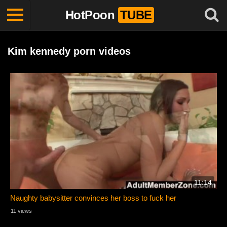
HotPoon
TUBE
Kim kennedy porn videos
11:14
Naughty babysitter convinces her boss to fuck her
11 views