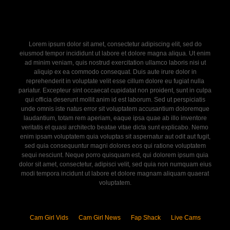
Lorem ipsum dolor sit amet, consectetur adipiscing elit, sed do
eiusmod tempor incididunt ut labore et dolore magna aliqua. Ut enim
ad minim veniam, quis nostrud exercitation ullamco laboris nisi ut
aliquip ex ea commodo consequat. Duis aute irure dolor in
reprehenderit in voluptate velit esse cillum dolore eu fugiat nulla
pariatur. Excepteur sint occaecat cupidatat non proident, sunt in culpa
qui officia deserunt mollit anim id est laborum. Sed ut perspiciatis
unde omnis iste natus error sit voluptatem accusantium doloremque
laudantium, totam rem aperiam, eaque ipsa quae ab illo inventore
veritatis et quasi architecto beatae vitae dicta sunt explicabo. Nemo
enim ipsam voluptatem quia voluptas sit aspernatur aut odit aut fugit,
sed quia consequuntur magni dolores eos qui ratione voluptatem
sequi nesciunt. Neque porro quisquam est, qui dolorem ipsum quia
dolor sit amet, consectetur, adipisci velit, sed quia non numquam eius
modi tempora incidunt ut labore et dolore magnam aliquam quaerat
voluptatem.
Cam Girl Vids
Cam Girl News
Fap Shack
Live Cams