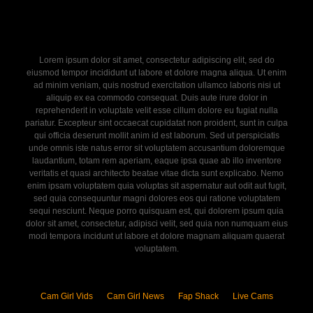
Lorem ipsum dolor sit amet, consectetur adipiscing elit, sed do
eiusmod tempor incididunt ut labore et dolore magna aliqua. Ut enim
ad minim veniam, quis nostrud exercitation ullamco laboris nisi ut
aliquip ex ea commodo consequat. Duis aute irure dolor in
reprehenderit in voluptate velit esse cillum dolore eu fugiat nulla
pariatur. Excepteur sint occaecat cupidatat non proident, sunt in culpa
qui officia deserunt mollit anim id est laborum. Sed ut perspiciatis
unde omnis iste natus error sit voluptatem accusantium doloremque
laudantium, totam rem aperiam, eaque ipsa quae ab illo inventore
veritatis et quasi architecto beatae vitae dicta sunt explicabo. Nemo
enim ipsam voluptatem quia voluptas sit aspernatur aut odit aut fugit,
sed quia consequuntur magni dolores eos qui ratione voluptatem
sequi nesciunt. Neque porro quisquam est, qui dolorem ipsum quia
dolor sit amet, consectetur, adipisci velit, sed quia non numquam eius
modi tempora incidunt ut labore et dolore magnam aliquam quaerat
voluptatem.
Cam Girl Vids
Cam Girl News
Fap Shack
Live Cams