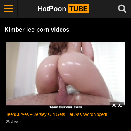
HotPoon
TUBE
Kimber lee porn videos
08:01
TeenCurves – Jersey Girl Gets Her Ass Worshipped!
26 views