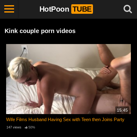
HotPoon
TUBE
Kink couple porn videos
15:45
Wife Films Husband Having Sex with Teen then Joins Party
147 views
50%