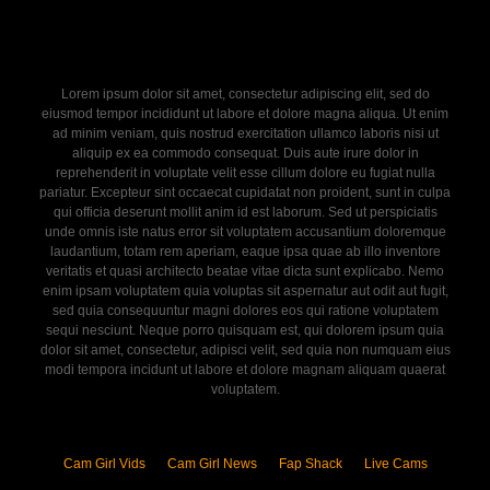
Lorem ipsum dolor sit amet, consectetur adipiscing elit, sed do
eiusmod tempor incididunt ut labore et dolore magna aliqua. Ut enim
ad minim veniam, quis nostrud exercitation ullamco laboris nisi ut
aliquip ex ea commodo consequat. Duis aute irure dolor in
reprehenderit in voluptate velit esse cillum dolore eu fugiat nulla
pariatur. Excepteur sint occaecat cupidatat non proident, sunt in culpa
qui officia deserunt mollit anim id est laborum. Sed ut perspiciatis
unde omnis iste natus error sit voluptatem accusantium doloremque
laudantium, totam rem aperiam, eaque ipsa quae ab illo inventore
veritatis et quasi architecto beatae vitae dicta sunt explicabo. Nemo
enim ipsam voluptatem quia voluptas sit aspernatur aut odit aut fugit,
sed quia consequuntur magni dolores eos qui ratione voluptatem
sequi nesciunt. Neque porro quisquam est, qui dolorem ipsum quia
dolor sit amet, consectetur, adipisci velit, sed quia non numquam eius
modi tempora incidunt ut labore et dolore magnam aliquam quaerat
voluptatem.
Cam Girl Vids
Cam Girl News
Fap Shack
Live Cams