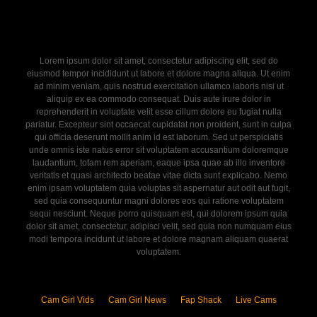
Lorem ipsum dolor sit amet, consectetur adipiscing elit, sed do
eiusmod tempor incididunt ut labore et dolore magna aliqua. Ut enim
ad minim veniam, quis nostrud exercitation ullamco laboris nisi ut
aliquip ex ea commodo consequat. Duis aute irure dolor in
reprehenderit in voluptate velit esse cillum dolore eu fugiat nulla
pariatur. Excepteur sint occaecat cupidatat non proident, sunt in culpa
qui officia deserunt mollit anim id est laborum. Sed ut perspiciatis
unde omnis iste natus error sit voluptatem accusantium doloremque
laudantium, totam rem aperiam, eaque ipsa quae ab illo inventore
veritatis et quasi architecto beatae vitae dicta sunt explicabo. Nemo
enim ipsam voluptatem quia voluptas sit aspernatur aut odit aut fugit,
sed quia consequuntur magni dolores eos qui ratione voluptatem
sequi nesciunt. Neque porro quisquam est, qui dolorem ipsum quia
dolor sit amet, consectetur, adipisci velit, sed quia non numquam eius
modi tempora incidunt ut labore et dolore magnam aliquam quaerat
voluptatem.
Cam Girl Vids
Cam Girl News
Fap Shack
Live Cams