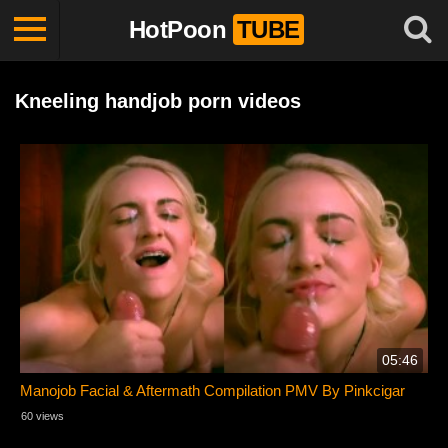
HotPoon
TUBE
Kneeling handjob porn videos
05:46
Manojob Facial & Aftermath Compilation PMV By Pinkcigar
60 views