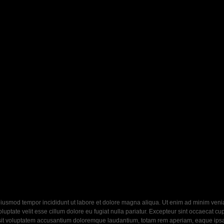
eiusmod tempor incididunt ut labore et dolore magna aliqua. Ut enim ad minim veniam
ptate velit esse cillum dolore eu fugiat nulla pariatur. Excepteur sint occaecat cupi
 sit voluptatem accusantium doloremque laudantium, totam rem aperiam, eaque ipsa q