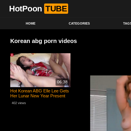
HotPoon
TUBE
HOME
CATEGORIES
TAG
Korean abg porn videos
06:38
Hot Korean ABG Elle Lee Gets
Her Lunar New Year Present
from Her Chinese Fan
402 views