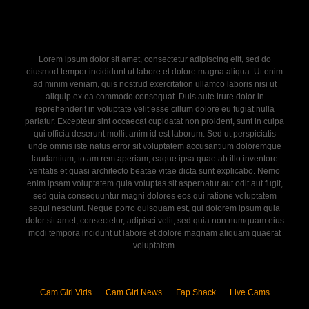
Lorem ipsum dolor sit amet, consectetur adipiscing elit, sed do
eiusmod tempor incididunt ut labore et dolore magna aliqua. Ut enim
ad minim veniam, quis nostrud exercitation ullamco laboris nisi ut
aliquip ex ea commodo consequat. Duis aute irure dolor in
reprehenderit in voluptate velit esse cillum dolore eu fugiat nulla
pariatur. Excepteur sint occaecat cupidatat non proident, sunt in culpa
qui officia deserunt mollit anim id est laborum. Sed ut perspiciatis
unde omnis iste natus error sit voluptatem accusantium doloremque
laudantium, totam rem aperiam, eaque ipsa quae ab illo inventore
veritatis et quasi architecto beatae vitae dicta sunt explicabo. Nemo
enim ipsam voluptatem quia voluptas sit aspernatur aut odit aut fugit,
sed quia consequuntur magni dolores eos qui ratione voluptatem
sequi nesciunt. Neque porro quisquam est, qui dolorem ipsum quia
dolor sit amet, consectetur, adipisci velit, sed quia non numquam eius
modi tempora incidunt ut labore et dolore magnam aliquam quaerat
voluptatem.
Cam Girl Vids
Cam Girl News
Fap Shack
Live Cams