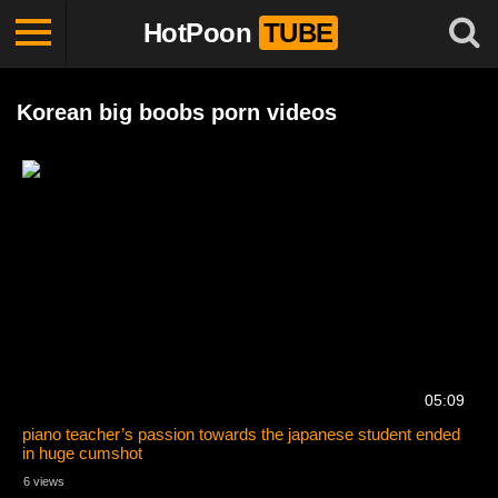
HotPoon
TUBE
Korean big boobs porn videos
05:09
piano teacher’s passion towards the japanese student ended
in huge cumshot
6 views