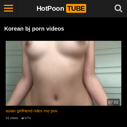
HotPoon
TUBE
Korean bj porn videos
07:02
asian girlfriend rides me pov
61 views
67%