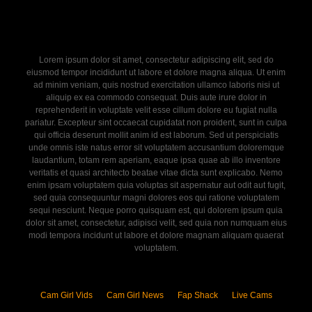
Lorem ipsum dolor sit amet, consectetur adipiscing elit, sed do
eiusmod tempor incididunt ut labore et dolore magna aliqua. Ut enim
ad minim veniam, quis nostrud exercitation ullamco laboris nisi ut
aliquip ex ea commodo consequat. Duis aute irure dolor in
reprehenderit in voluptate velit esse cillum dolore eu fugiat nulla
pariatur. Excepteur sint occaecat cupidatat non proident, sunt in culpa
qui officia deserunt mollit anim id est laborum. Sed ut perspiciatis
unde omnis iste natus error sit voluptatem accusantium doloremque
laudantium, totam rem aperiam, eaque ipsa quae ab illo inventore
veritatis et quasi architecto beatae vitae dicta sunt explicabo. Nemo
enim ipsam voluptatem quia voluptas sit aspernatur aut odit aut fugit,
sed quia consequuntur magni dolores eos qui ratione voluptatem
sequi nesciunt. Neque porro quisquam est, qui dolorem ipsum quia
dolor sit amet, consectetur, adipisci velit, sed quia non numquam eius
modi tempora incidunt ut labore et dolore magnam aliquam quaerat
voluptatem.
Cam Girl Vids
Cam Girl News
Fap Shack
Live Cams