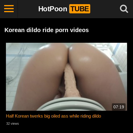
HotPoon
TUBE
Korean dildo ride porn videos
07:19
Half Korean twerks big oiled ass while riding dildo
32 views