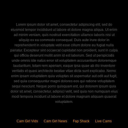
Lorem ipsum dolor sit amet, consectetur adipiscing elit, sed do
eiusmod tempor incididunt ut labore et dolore magna aliqua. Ut enim
ad minim veniam, quis nostrud exercitation ullamco laboris nisi ut
aliquip ex ea commodo consequat. Duis aute irure dolor in
reprehenderit in voluptate velit esse cillum dolore eu fugiat nulla
pariatur. Excepteur sint occaecat cupidatat non proident, sunt in culpa
qui officia deserunt mollit anim id est laborum. Sed ut perspiciatis
unde omnis iste natus error sit voluptatem accusantium doloremque
laudantium, totam rem aperiam, eaque ipsa quae ab illo inventore
veritatis et quasi architecto beatae vitae dicta sunt explicabo. Nemo
enim ipsam voluptatem quia voluptas sit aspernatur aut odit aut fugit,
sed quia consequuntur magni dolores eos qui ratione voluptatem
sequi nesciunt. Neque porro quisquam est, qui dolorem ipsum quia
dolor sit amet, consectetur, adipisci velit, sed quia non numquam eius
modi tempora incidunt ut labore et dolore magnam aliquam quaerat
voluptatem.
Cam Girl Vids
Cam Girl News
Fap Shack
Live Cams