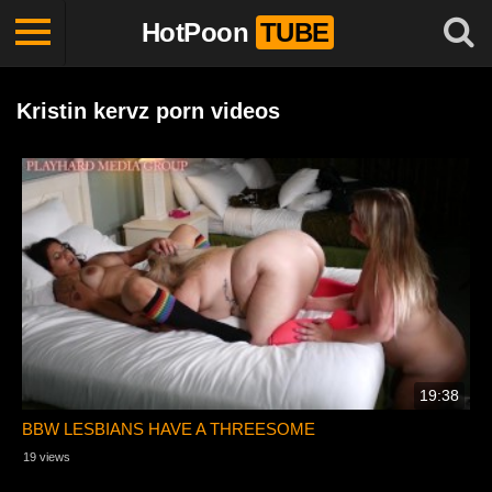
HotPoon
TUBE
Kristin kervz porn videos
19:38
BBW LESBIANS HAVE A THREESOME
19 views