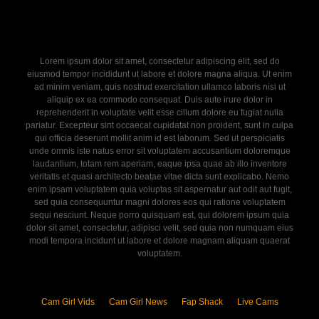
Lorem ipsum dolor sit amet, consectetur adipiscing elit, sed do
eiusmod tempor incididunt ut labore et dolore magna aliqua. Ut enim
ad minim veniam, quis nostrud exercitation ullamco laboris nisi ut
aliquip ex ea commodo consequat. Duis aute irure dolor in
reprehenderit in voluptate velit esse cillum dolore eu fugiat nulla
pariatur. Excepteur sint occaecat cupidatat non proident, sunt in culpa
qui officia deserunt mollit anim id est laborum. Sed ut perspiciatis
unde omnis iste natus error sit voluptatem accusantium doloremque
laudantium, totam rem aperiam, eaque ipsa quae ab illo inventore
veritatis et quasi architecto beatae vitae dicta sunt explicabo. Nemo
enim ipsam voluptatem quia voluptas sit aspernatur aut odit aut fugit,
sed quia consequuntur magni dolores eos qui ratione voluptatem
sequi nesciunt. Neque porro quisquam est, qui dolorem ipsum quia
dolor sit amet, consectetur, adipisci velit, sed quia non numquam eius
modi tempora incidunt ut labore et dolore magnam aliquam quaerat
voluptatem.
Cam Girl Vids
Cam Girl News
Fap Shack
Live Cams