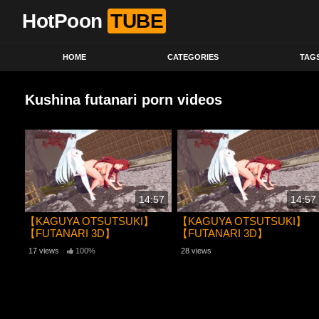
HotPoon
TUBE
HOME
CATEGORIES
TAG
Kushina futanari porn videos
14:57
14:57
【KAGUYA OTSUTSUKI】
【KAGUYA OTSUTSUKI】
【FUTANARI 3D】
【FUTANARI 3D】
【KUSHINA UZUMAKI】【
【KUSHINA UZUMAKI】【
17 views
100%
28 views
NARUTO】
NARUTO】