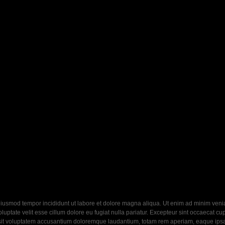
eiusmod tempor incididunt ut labore et dolore magna aliqua. Ut enim ad minim veniam
ptate velit esse cillum dolore eu fugiat nulla pariatur. Excepteur sint occaecat cupi
 sit voluptatem accusantium doloremque laudantium, totam rem aperiam, eaque ipsa q