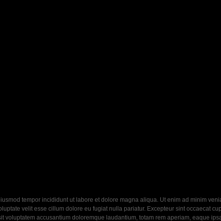
eiusmod tempor incididunt ut labore et dolore magna aliqua. Ut enim ad minim veniam
ptate velit esse cillum dolore eu fugiat nulla pariatur. Excepteur sint occaecat cupi
 sit voluptatem accusantium doloremque laudantium, totam rem aperiam, eaque ipsa q