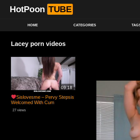
HotPoon
TUBE
HOME
CATEGORIES
TAG
Lacey porn videos
09:18
Sislovesme – Pervy Stepsis
Welcomed With Cum
27 views