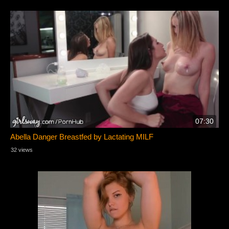
07:30
Abella Danger Breastfed by Lactating MILF
32 views