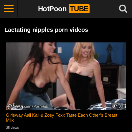
HotPoon
TUBE
Lactating nipples porn videos
07:30
Girlsway Aali Kali & Zoey Foxx Taste Each Other’s Breast
Milk
25 views