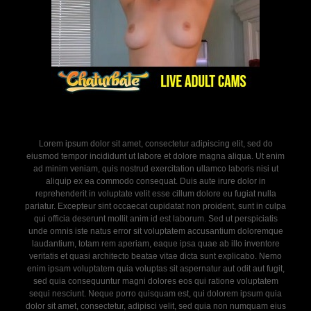
Lorem ipsum dolor sit amet, consectetur adipiscing elit, sed do
eiusmod tempor incididunt ut labore et dolore magna aliqua. Ut enim
ad minim veniam, quis nostrud exercitation ullamco laboris nisi ut
aliquip ex ea commodo consequat. Duis aute irure dolor in
reprehenderit in voluptate velit esse cillum dolore eu fugiat nulla
pariatur. Excepteur sint occaecat cupidatat non proident, sunt in culpa
qui officia deserunt mollit anim id est laborum. Sed ut perspiciatis
unde omnis iste natus error sit voluptatem accusantium doloremque
laudantium, totam rem aperiam, eaque ipsa quae ab illo inventore
veritatis et quasi architecto beatae vitae dicta sunt explicabo. Nemo
enim ipsam voluptatem quia voluptas sit aspernatur aut odit aut fugit,
sed quia consequuntur magni dolores eos qui ratione voluptatem
sequi nesciunt. Neque porro quisquam est, qui dolorem ipsum quia
dolor sit amet, consectetur, adipisci velit, sed quia non numquam eius