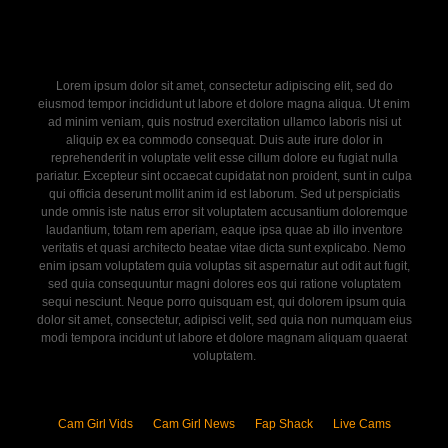
Lorem ipsum dolor sit amet, consectetur adipiscing elit, sed do
eiusmod tempor incididunt ut labore et dolore magna aliqua. Ut enim
ad minim veniam, quis nostrud exercitation ullamco laboris nisi ut
aliquip ex ea commodo consequat. Duis aute irure dolor in
reprehenderit in voluptate velit esse cillum dolore eu fugiat nulla
pariatur. Excepteur sint occaecat cupidatat non proident, sunt in culpa
qui officia deserunt mollit anim id est laborum. Sed ut perspiciatis
unde omnis iste natus error sit voluptatem accusantium doloremque
laudantium, totam rem aperiam, eaque ipsa quae ab illo inventore
veritatis et quasi architecto beatae vitae dicta sunt explicabo. Nemo
enim ipsam voluptatem quia voluptas sit aspernatur aut odit aut fugit,
sed quia consequuntur magni dolores eos qui ratione voluptatem
sequi nesciunt. Neque porro quisquam est, qui dolorem ipsum quia
dolor sit amet, consectetur, adipisci velit, sed quia non numquam eius
modi tempora incidunt ut labore et dolore magnam aliquam quaerat
voluptatem.
Cam Girl Vids
Cam Girl News
Fap Shack
Live Cams