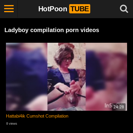
HotPoon
TUBE
Ladyboy compilation porn videos
24:28
Hattabi4ik Cumshot Compilation
8 views