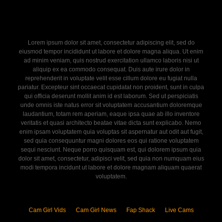
Lorem ipsum dolor sit amet, consectetur adipiscing elit, sed do
eiusmod tempor incididunt ut labore et dolore magna aliqua. Ut enim
ad minim veniam, quis nostrud exercitation ullamco laboris nisi ut
aliquip ex ea commodo consequat. Duis aute irure dolor in
reprehenderit in voluptate velit esse cillum dolore eu fugiat nulla
pariatur. Excepteur sint occaecat cupidatat non proident, sunt in culpa
qui officia deserunt mollit anim id est laborum. Sed ut perspiciatis
unde omnis iste natus error sit voluptatem accusantium doloremque
laudantium, totam rem aperiam, eaque ipsa quae ab illo inventore
veritatis et quasi architecto beatae vitae dicta sunt explicabo. Nemo
enim ipsam voluptatem quia voluptas sit aspernatur aut odit aut fugit,
sed quia consequuntur magni dolores eos qui ratione voluptatem
sequi nesciunt. Neque porro quisquam est, qui dolorem ipsum quia
dolor sit amet, consectetur, adipisci velit, sed quia non numquam eius
modi tempora incidunt ut labore et dolore magnam aliquam quaerat
voluptatem.
Cam Girl Vids
Cam Girl News
Fap Shack
Live Cams