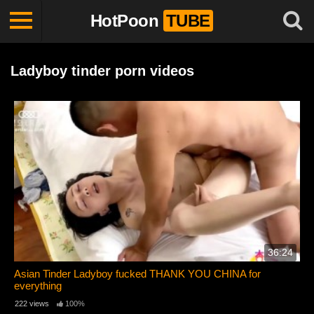
HotPoon
TUBE
Ladyboy tinder porn videos
36:24
Asian Tinder Ladyboy fucked THANK YOU CHINA for
everything
222 views
100%