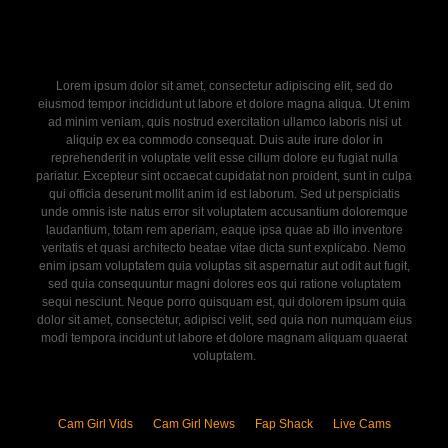
Lorem ipsum dolor sit amet, consectetur adipiscing elit, sed do
eiusmod tempor incididunt ut labore et dolore magna aliqua. Ut enim
ad minim veniam, quis nostrud exercitation ullamco laboris nisi ut
aliquip ex ea commodo consequat. Duis aute irure dolor in
reprehenderit in voluptate velit esse cillum dolore eu fugiat nulla
pariatur. Excepteur sint occaecat cupidatat non proident, sunt in culpa
qui officia deserunt mollit anim id est laborum. Sed ut perspiciatis
unde omnis iste natus error sit voluptatem accusantium doloremque
laudantium, totam rem aperiam, eaque ipsa quae ab illo inventore
veritatis et quasi architecto beatae vitae dicta sunt explicabo. Nemo
enim ipsam voluptatem quia voluptas sit aspernatur aut odit aut fugit,
sed quia consequuntur magni dolores eos qui ratione voluptatem
sequi nesciunt. Neque porro quisquam est, qui dolorem ipsum quia
dolor sit amet, consectetur, adipisci velit, sed quia non numquam eius
modi tempora incidunt ut labore et dolore magnam aliquam quaerat
voluptatem.
Cam Girl Vids
Cam Girl News
Fap Shack
Live Cams