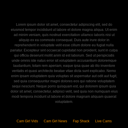
Lorem ipsum dolor sit amet, consectetur adipiscing elit, sed do
eiusmod tempor incididunt ut labore et dolore magna aliqua. Ut enim
ad minim veniam, quis nostrud exercitation ullamco laboris nisi ut
aliquip ex ea commodo consequat. Duis aute irure dolor in
reprehenderit in voluptate velit esse cillum dolore eu fugiat nulla
pariatur. Excepteur sint occaecat cupidatat non proident, sunt in culpa
qui officia deserunt mollit anim id est laborum. Sed ut perspiciatis
unde omnis iste natus error sit voluptatem accusantium doloremque
laudantium, totam rem aperiam, eaque ipsa quae ab illo inventore
veritatis et quasi architecto beatae vitae dicta sunt explicabo. Nemo
enim ipsam voluptatem quia voluptas sit aspernatur aut odit aut fugit,
sed quia consequuntur magni dolores eos qui ratione voluptatem
sequi nesciunt. Neque porro quisquam est, qui dolorem ipsum quia
dolor sit amet, consectetur, adipisci velit, sed quia non numquam eius
modi tempora incidunt ut labore et dolore magnam aliquam quaerat
voluptatem.
Cam Girl Vids
Cam Girl News
Fap Shack
Live Cams