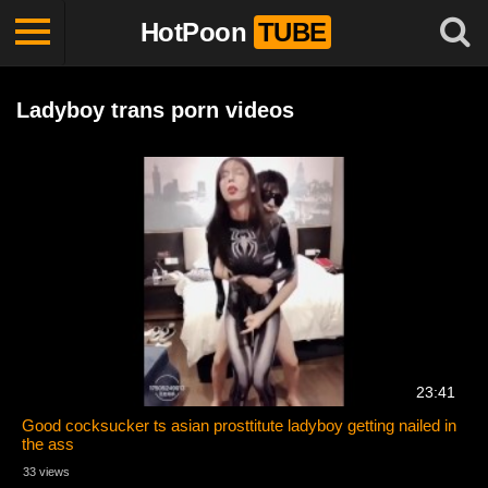
HotPoon
TUBE
Ladyboy trans porn videos
23:41
Good cocksucker ts asian prosttitute ladyboy getting nailed in
the ass
33 views