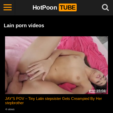
HotPoon
TUBE
Lain porn videos
15:04
JAY’S POV – Tiny Latin stepsister Gets Creampied By Her
stepbrother
4 views