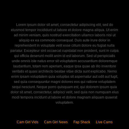
Lorem ipsum dolor sit amet, consectetur adipiscing elit, sed do
eiusmod tempor incididunt ut labore et dolore magna aliqua. Ut enim
ad minim veniam, quis nostrud exercitation ullamco laboris nisi ut
aliquip ex ea commodo consequat. Duis aute irure dolor in
reprehenderit in voluptate velit esse cillum dolore eu fugiat nulla
pariatur. Excepteur sint occaecat cupidatat non proident, sunt in culpa
qui officia deserunt mollit anim id est laborum. Sed ut perspiciatis
unde omnis iste natus error sit voluptatem accusantium doloremque
laudantium, totam rem aperiam, eaque ipsa quae ab illo inventore
veritatis et quasi architecto beatae vitae dicta sunt explicabo. Nemo
enim ipsam voluptatem quia voluptas sit aspernatur aut odit aut fugit,
sed quia consequuntur magni dolores eos qui ratione voluptatem
sequi nesciunt. Neque porro quisquam est, qui dolorem ipsum quia
dolor sit amet, consectetur, adipisci velit, sed quia non numquam eius
modi tempora incidunt ut labore et dolore magnam aliquam quaerat
voluptatem.
Cam Girl Vids
Cam Girl News
Fap Shack
Live Cams