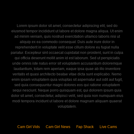
Lorem ipsum dolor sit amet, consectetur adipiscing elit, sed do
eiusmod tempor incididunt ut labore et dolore magna aliqua. Ut enim
ad minim veniam, quis nostrud exercitation ullamco laboris nisi ut
aliquip ex ea commodo consequat. Duis aute irure dolor in
reprehenderit in voluptate velit esse cillum dolore eu fugiat nulla
pariatur. Excepteur sint occaecat cupidatat non proident, sunt in culpa
qui officia deserunt mollit anim id est laborum. Sed ut perspiciatis
unde omnis iste natus error sit voluptatem accusantium doloremque
laudantium, totam rem aperiam, eaque ipsa quae ab illo inventore
veritatis et quasi architecto beatae vitae dicta sunt explicabo. Nemo
enim ipsam voluptatem quia voluptas sit aspernatur aut odit aut fugit,
sed quia consequuntur magni dolores eos qui ratione voluptatem
sequi nesciunt. Neque porro quisquam est, qui dolorem ipsum quia
dolor sit amet, consectetur, adipisci velit, sed quia non numquam eius
modi tempora incidunt ut labore et dolore magnam aliquam quaerat
voluptatem.
Cam Girl Vids
Cam Girl News
Fap Shack
Live Cams