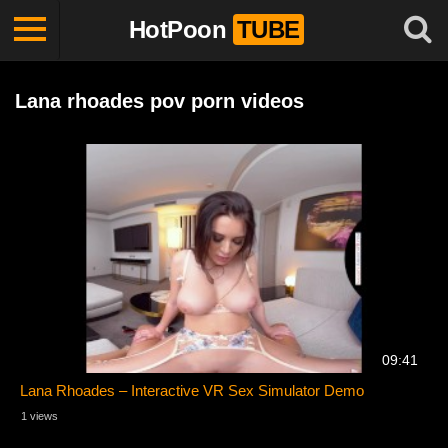
HotPoon
TUBE
Lana rhoades pov porn videos
09:41
Lana Rhoades – Interactive VR Sex Simulator Demo
1 views