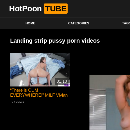
HotPoon
TUBE
HOME
CATEGORIES
TAG
Landing strip pussy porn videos
31:10
“There is CUM
EVERYWHERE!” MILF Vivian
Fox tells Stepson – S7:E7
27 views