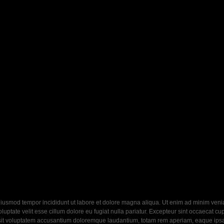
eiusmod tempor incididunt ut labore et dolore magna aliqua. Ut enim ad minim veniam
ptate velit esse cillum dolore eu fugiat nulla pariatur. Excepteur sint occaecat cupi
 sit voluptatem accusantium doloremque laudantium, totam rem aperiam, eaque ipsa q