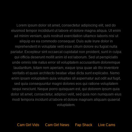
Lorem ipsum dolor sit amet, consectetur adipiscing elit, sed do
eiusmod tempor incididunt ut labore et dolore magna aliqua. Ut enim
ad minim veniam, quis nostrud exercitation ullamco laboris nisi ut
aliquip ex ea commodo consequat. Duis aute irure dolor in
reprehenderit in voluptate velit esse cillum dolore eu fugiat nulla
pariatur. Excepteur sint occaecat cupidatat non proident, sunt in culpa
qui officia deserunt mollit anim id est laborum. Sed ut perspiciatis
unde omnis iste natus error sit voluptatem accusantium doloremque
laudantium, totam rem aperiam, eaque ipsa quae ab illo inventore
veritatis et quasi architecto beatae vitae dicta sunt explicabo. Nemo
enim ipsam voluptatem quia voluptas sit aspernatur aut odit aut fugit,
sed quia consequuntur magni dolores eos qui ratione voluptatem
sequi nesciunt. Neque porro quisquam est, qui dolorem ipsum quia
dolor sit amet, consectetur, adipisci velit, sed quia non numquam eius
modi tempora incidunt ut labore et dolore magnam aliquam quaerat
voluptatem.
Cam Girl Vids
Cam Girl News
Fap Shack
Live Cams