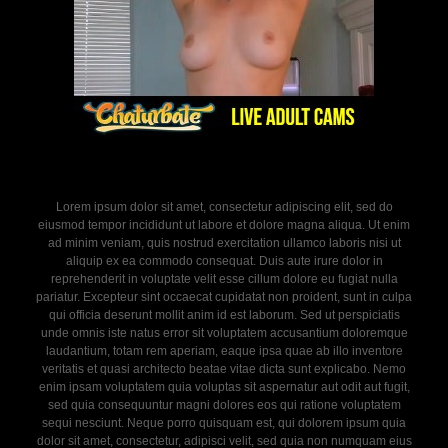
Lorem ipsum dolor sit amet, consectetur adipiscing elit, sed do
eiusmod tempor incididunt ut labore et dolore magna aliqua. Ut enim
ad minim veniam, quis nostrud exercitation ullamco laboris nisi ut
aliquip ex ea commodo consequat. Duis aute irure dolor in
reprehenderit in voluptate velit esse cillum dolore eu fugiat nulla
pariatur. Excepteur sint occaecat cupidatat non proident, sunt in culpa
qui officia deserunt mollit anim id est laborum. Sed ut perspiciatis
unde omnis iste natus error sit voluptatem accusantium doloremque
laudantium, totam rem aperiam, eaque ipsa quae ab illo inventore
veritatis et quasi architecto beatae vitae dicta sunt explicabo. Nemo
enim ipsam voluptatem quia voluptas sit aspernatur aut odit aut fugit,
sed quia consequuntur magni dolores eos qui ratione voluptatem
sequi nesciunt. Neque porro quisquam est, qui dolorem ipsum quia
dolor sit amet, consectetur, adipisci velit, sed quia non numquam eius