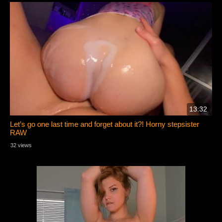
13:32
Let’s go one last time and forget about it?! Horny stepsister
RAW
32 views