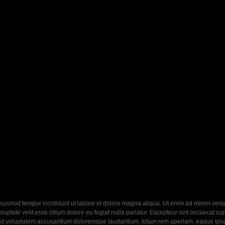
eiusmod tempor incididunt ut labore et dolore magna aliqua. Ut enim ad minim veniam
ptate velit esse cillum dolore eu fugiat nulla pariatur. Excepteur sint occaecat cupi
 sit voluptatem accusantium doloremque laudantium, totam rem aperiam, eaque ipsa q