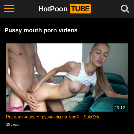
HotPoon
TUBE
Pussy mouth porn videos
23:12
Расплатилась с грузчиком натурой – SolaZola
25 views