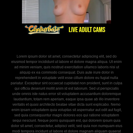
Lorem ipsum dolor sit amet, consectetur adipiscing elit, sed do
eiusmod tempor incididunt ut labore et dolore magna aliqua. Ut enim
ad minim veniam, quis nostrud exercitation ullamco laboris nisi ut
aliquip ex ea commodo consequat. Duis aute irure dolor in
reprehenderit in voluptate velit esse cillum dolore eu fugiat nulla
pariatur. Excepteur sint occaecat cupidatat non proident, sunt in culpa
qui officia deserunt mollit anim id est laborum. Sed ut perspiciatis
unde omnis iste natus error sit voluptatem accusantium doloremque
laudantium, totam rem aperiam, eaque ipsa quae ab illo inventore
veritatis et quasi architecto beatae vitae dicta sunt explicabo. Nemo
enim ipsam voluptatem quia voluptas sit aspernatur aut odit aut fugit,
sed quia consequuntur magni dolores eos qui ratione voluptatem
sequi nesciunt. Neque porro quisquam est, qui dolorem ipsum quia
dolor sit amet, consectetur, adipisci velit, sed quia non numquam eius
modi tempora incidunt ut labore et dolore magnam aliquam quaerat